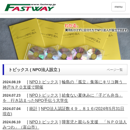
menu
トピックス ( NPO法人設立 )
ページ一覧
[
NPOトピックス
]
輪島の「孤立」集落にキリコ舞う
2024.08.19
神戸ＮＰＯ支援で開催
[
NPOトピックス
]
給食ない夏休みに「子ども弁当」
2024.07.23
を 行き詰まったNPO手伝う大学生
[
統計
]
NPO法人認証数４９，８１６(2024年5月31日
2024.07.04
現在)
[
NPOトピックス
]
障害児と親らを支援 「ＮＰＯ法人
2024.06.10
みつわ」（富山市）