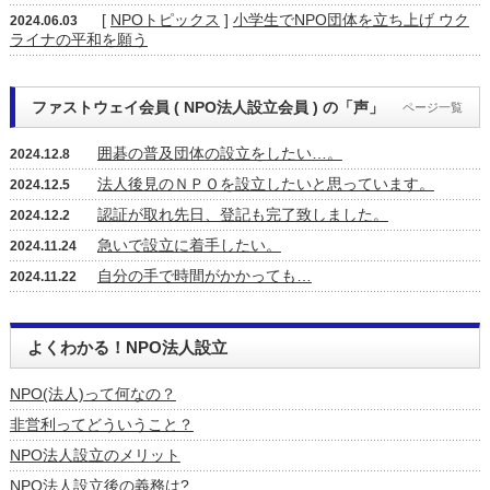
[
NPOトピックス
]
小学生でNPO団体を立ち上げ ウク
2024.06.03
ライナの平和を願う
ファストウェイ会員 ( NPO法人設立会員 ) の「声」
ページ一覧
囲碁の普及団体の設立をしたい…。
2024.12.8
法人後見のＮＰＯを設立したいと思っています。
2024.12.5
認証が取れ先日、登記も完了致しました。
2024.12.2
急いで設立に着手したい。
2024.11.24
自分の手で時間がかかっても…
2024.11.22
よくわかる！NPO法人設立
NPO(法人)って何なの？
非営利ってどういうこと？
NPO法人設立のメリット
NPO法人設立後の義務は?