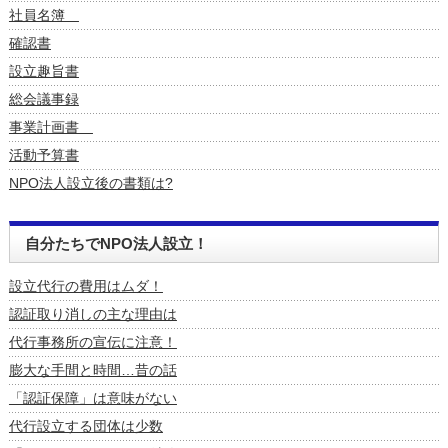
社員名簿
確認書
設立趣旨書
総会議事録
事業計画書
活動予算書
NPO法人設立後の書類は?
自分たちでNPO法人設立！
設立代行の費用はムダ！
認証取り消しの主な理由は
代行事務所の宣伝に注意！
膨大な手間と時間…昔の話
「認証保障」は意味がない
代行設立する団体は少数