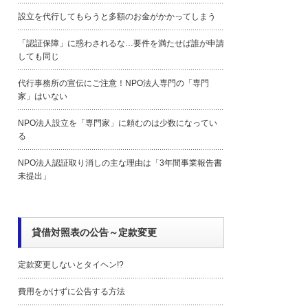
設立を代行してもらうと多額のお金がかかってしまう
「認証保障」に惑わされるな…要件を満たせば誰が申請
しても同じ
代行事務所の宣伝にご注意！NPO法人専門の「専門
家」はいない
NPO法人設立を「専門家」に頼むのは少数になってい
る
NPO法人認証取り消しの主な理由は「3年間事業報告書
未提出」
貸借対照表の公告～定款変更
定款変更しないとタイヘン!?
費用をかけずに公告する方法