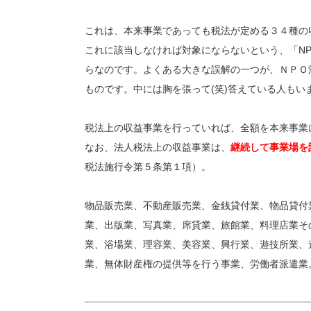
これは、本来事業であっても税法が定める３４種の
これに該当しなければ対象にならないという、「N
らなのです。よくある大きな誤解の一つが、ＮＰＯ
ものです。中には胸を張って(笑)答えている人もい
税法上の収益事業を行っていれば、全額を本来事業
なお、法人税法上の収益事業は、
継続して事業場を
税法施行令第５条第１項）。
物品販売業、不動産販売業、金銭貸付業、物品貸付
業、出版業、写真業、席貸業、旅館業、料理店業そ
業、浴場業、理容業、美容業、興行業、遊技所業、
業、無体財産権の提供等を行う事業、労働者派遣業