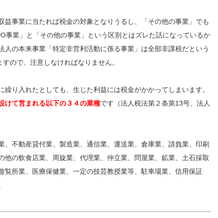
収益事業に当たれば税金の対象となりうるし、「その他の事業」でも
PO事業」と「その他の事業」という区別とはズレた話になっているか
法人の本来事業「特定非営利活動に係る事業」は全部非課税だという
ますので、注意しなければなりません。
に繰り入れたとしても、生じた利益には税金がかかってしまいます。
設けて営まれる以下の３４の業種
です（法人税法第２条第13号、法人
業、不動産貸付業、製造業、通信業、運送業、倉庫業、請負業、印刷
の他の飲食店業、周旋業、代理業、仲立業、問屋業、鉱業、土石採取
遊覧所業、医療保健業、一定の技芸教授業等、駐車場業、信用保証
。