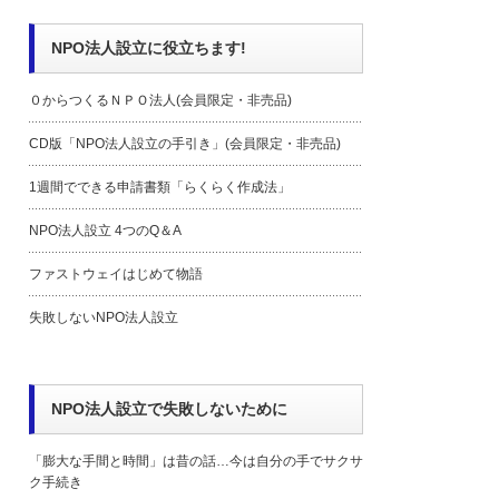
NPO法人設立に役立ちます!
０からつくるＮＰＯ法人(会員限定・非売品)
CD版「NPO法人設立の手引き」(会員限定・非売品)
1週間でできる申請書類「らくらく作成法」
NPO法人設立 4つのQ＆A
ファストウェイはじめて物語
失敗しないNPO法人設立
NPO法人設立で失敗しないために
「膨大な手間と時間」は昔の話…今は自分の手でサクサ
ク手続き