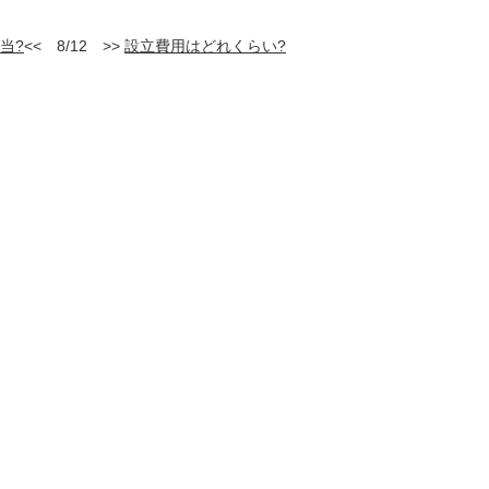
当?
<< 8/12 >>
設立費用はどれくらい?