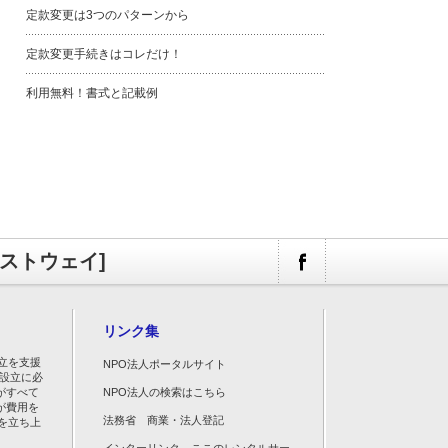
定款変更は3つのパターンから
定款変更手続きはコレだけ！
利用無料！書式と記載例
ァストウェイ]
リンク集
立を支援
NPO法人ポータルサイト
人設立に必
がすべて
NPO法人の検索はこちら
が費用を
法務省 商業・法人登記
を立ち上