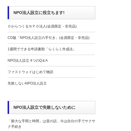
NPO法人設立に役立ちます!
０からつくるＮＰＯ法人(会員限定・非売品)
CD版「NPO法人設立の手引き」(会員限定・非売品)
1週間でできる申請書類「らくらく作成法」
NPO法人設立 4つのQ＆A
ファストウェイはじめて物語
失敗しないNPO法人設立
NPO法人設立で失敗しないために
「膨大な手間と時間」は昔の話…今は自分の手でサクサ
ク手続き