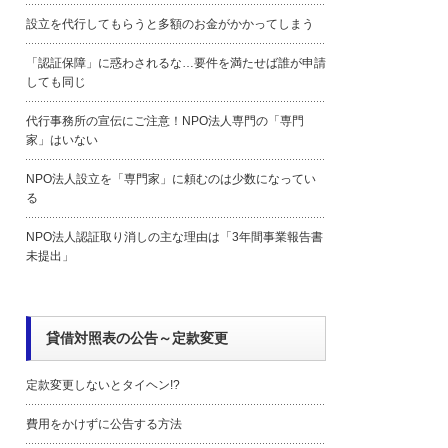
設立を代行してもらうと多額のお金がかかってしまう
「認証保障」に惑わされるな…要件を満たせば誰が申請
しても同じ
代行事務所の宣伝にご注意！NPO法人専門の「専門
家」はいない
NPO法人設立を「専門家」に頼むのは少数になってい
る
NPO法人認証取り消しの主な理由は「3年間事業報告書
未提出」
貸借対照表の公告～定款変更
定款変更しないとタイヘン!?
費用をかけずに公告する方法