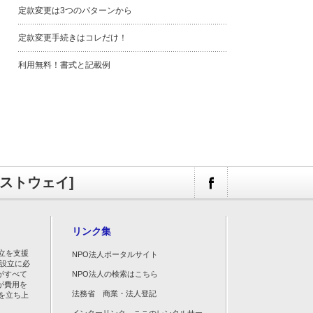
定款変更は3つのパターンから
定款変更手続きはコレだけ！
利用無料！書式と記載例
ァストウェイ]
リンク集
立を支援
NPO法人ポータルサイト
人設立に必
がすべて
NPO法人の検索はこちら
が費用を
法務省 商業・法人登記
を立ち上