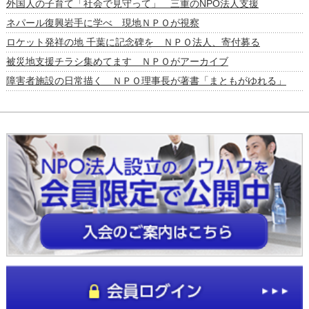
外国人の子育て「社会で見守って」 三重のNPO法人支援
ネパール復興岩手に学べ 現地ＮＰＯが視察
ロケット発祥の地 千葉に記念碑を ＮＰＯ法人、寄付募る
被災地支援チラシ集めてます ＮＰＯがアーカイブ
障害者施設の日常描く ＮＰＯ理事長が著書「まともがゆれる」