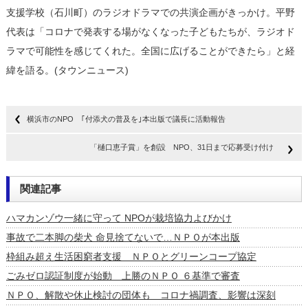
支援学校（石川町）のラジオドラマでの共演企画がきっかけ。平野
代表は「コロナで発表する場がなくなった子どもたちが、ラジオド
ラマで可能性を感じてくれた。全国に広げることができたら」と経
緯を語る。(タウンニュース)
横浜市のNPO ｢付添犬の普及を｣本出版で議長に活動報告
「樋口恵子賞」を創設 NPO、31日まで応募受け付け
関連記事
ハマカンゾウ一緒に守って NPOが栽培協力よびかけ
事故で二本脚の柴犬 命見捨てないで…ＮＰＯが本出版
枠組み超え生活困窮者支援 ＮＰＯとグリーンコープ協定
ごみゼロ認証制度が始動 上勝のＮＰＯ ６基準で審査
ＮＰＯ、解散や休止検討の団体も コロナ禍調査、影響は深刻