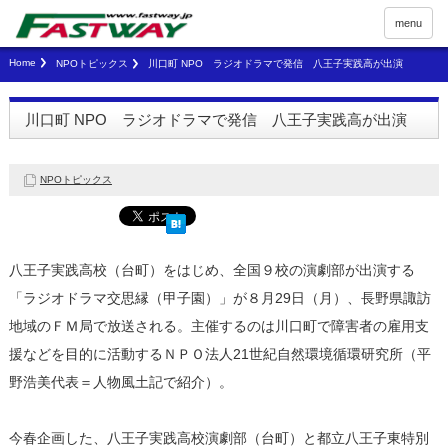
menu
Home
NPOトピックス
川口町 NPO ラジオドラマで発信 八王子実践高が出演
川口町 NPO ラジオドラマで発信 八王子実践高が出演
NPOトピックス
八王子実践高校（台町）をはじめ、全国９校の演劇部が出演する
「ラジオドラマ交思縁（甲子園）」が８月29日（月）、長野県諏訪
地域のＦＭ局で放送される。主催するのは川口町で障害者の雇用支
援などを目的に活動するＮＰＯ法人21世紀自然環境循環研究所（平
野浩美代表＝人物風土記で紹介）。
今春企画した、八王子実践高校演劇部（台町）と都立八王子東特別