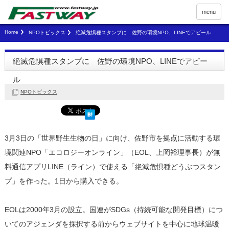
menu
Home
NPOトピックス
絶滅危惧種スタンプに 佐野の環境NPO、LINEでアピール
絶滅危惧種スタンプに 佐野の環境NPO、LINEでアピー
ル
NPOトピックス
3月3日の「世界野生生物の日」に向け、佐野市を拠点に活動する環
境関連NPO「エコロジーオンライン」（EOL、上岡裕理事長）が無
料通信アプリLINE（ライン）で使える「絶滅危惧種どうぶつスタン
プ」を作った。1日から購入できる。
EOLは2000年3月の設立。国連がSDGs（持続可能な開発目標）につ
いてのアジェンダを採択する前からウェブサイトを中心に地球温暖