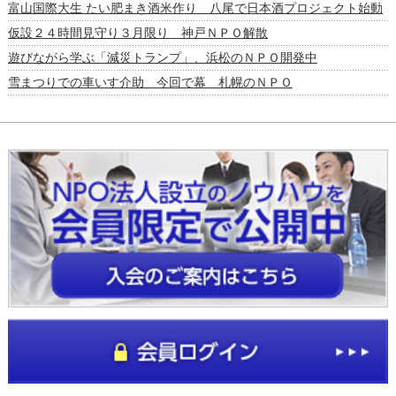
富山国際大生 たい肥まき酒米作り 八尾で日本酒プロジェクト始動
仮設２４時間見守り３月限り 神戸ＮＰＯ解散
遊びながら学ぶ「減災トランプ」、浜松のＮＰＯ開発中
雪まつりでの車いす介助 今回で幕 札幌のＮＰＯ