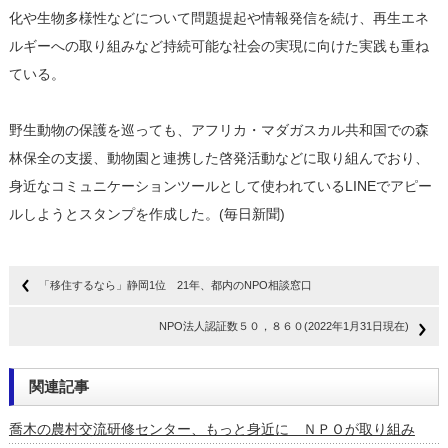
化や生物多様性などについて問題提起や情報発信を続け、再生エネ
ルギーへの取り組みなど持続可能な社会の実現に向けた実践も重ね
ている。
野生動物の保護を巡っても、アフリカ・マダガスカル共和国での森
林保全の支援、動物園と連携した啓発活動などに取り組んでおり、
身近なコミュニケーションツールとして使われているLINEでアピー
ルしようとスタンプを作成した。(毎日新聞)
「移住するなら」静岡1位 21年、都内のNPO相談窓口
NPO法人認証数５０，８６０(2022年1月31日現在)
関連記事
喬木の農村交流研修センター、もっと身近に ＮＰＯが取り組み