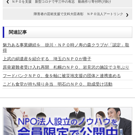
ＮＰＯを支援 新型コロナで平三中の有志 動画作り寄付呼び掛け
障害者の芸術支援で文科大臣表彰 ＮＰＯ法人アートリンク
関連記事
魅力ある事業継続を 掛川・ＮＰＯ時ノ寿の森クラブが「認定」取
得
上武の絹遺産を紹介する 埼玉のＮＰＯが冊子
原発避難者受け入れ再開 札幌のＮＰＯ、岩見沢の施設で３年ぶり
フードバンクＮＰＯ、食を軸に被災地支援の団体と連携進める
こども食堂が持ち帰り弁当 明石のＮＰＯ、助成受け活動