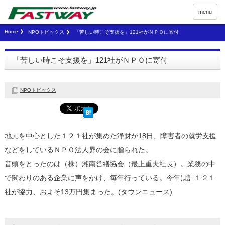
menu
Home
NPOトピックス
「苦しい時こそ支援を」121社がＮＰＯに寄付
「苦しい時こそ支援を」121社がＮＰＯに寄付
NPOトピックス
地元を中心とした１２１社が集めた浄財が18日、障害者の就労支援
などをしているＮＰＯ法人昴の会に贈られた。
音頭をとったのは（株）湘南営繕協会（最上重夫社長）。業務の中
で関わりのある企業に声をかけ、毎年行っている。今年は計１２１
社が協力、およそ13万円集まった。(タウンニュース)