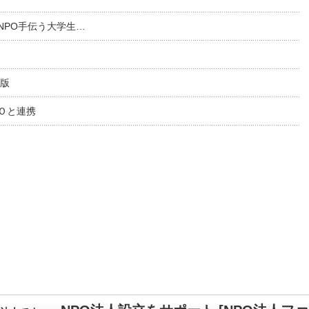
NPO手伝う大学生…
出版
Ｏと連携