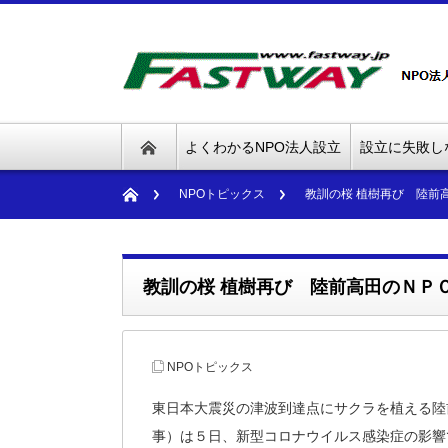
よくわかるNPO法人設立
設立に失敗し
NPOトピックス
教訓の桜 植樹再び 陸前
教訓の桜 植樹再び 陸前高田のＮＰ
NPOトピックス
東日本大震災の津波到達点にサクラを植える陸
事）は５日、新型コロナウイルス感染症の影響