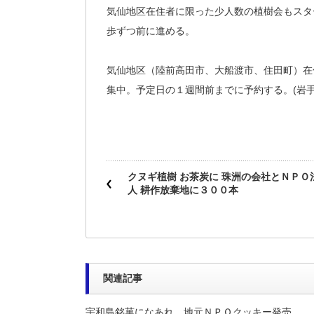
気仙地区在住者に限った少人数の植樹会もスタ
歩ずつ前に進める。
気仙地区（陸前高田市、大船渡市、住田町）在
集中。予定日の１週間前までに予約する。(岩手
クヌギ植樹 お茶炭に 珠洲の会社とＮＰＯ
人 耕作放棄地に３００本
関連記事
宇和島銘菓になあれ、地元ＮＰＯクッキー発売