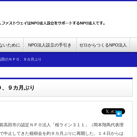
ないために
NPO法人設立の手引き
ゼロからつくるNPO法人
高田のＮＰＯ、９カ月ぶり
Ｏ、９カ月ぶり
前高田市の認定ＮＰＯ法人「桜ライン３１１」（岡本翔馬代表理
で中止してきた植樹会を約９カ月ぶりに再開した。１４日からは