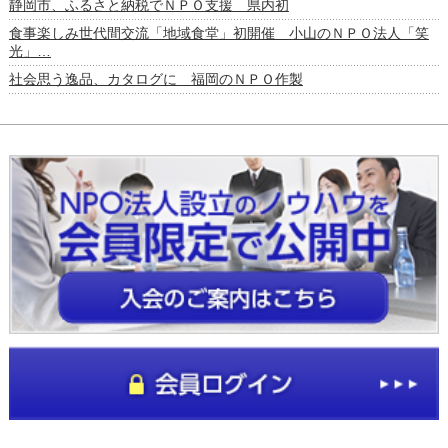
静岡市、ふるさと納税でＮＰＯ支援 県内初
食事楽しみ世代間交流「地域食堂」初開催 小山のＮＰＯ法人「笑
光」…
社会思う逸品、カタログに 福岡のＮＰＯ作製