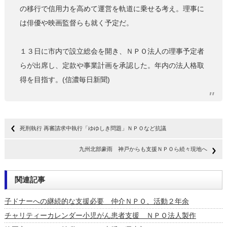
の移行で信用力を高めて運営を軌道に乗せる考え。理事に
は俳優や映画監督らも就く予定だ。
１３日に市内で設立総会を開き、ＮＰＯ法人の理事予定者
らが出席し、定款や事業計画を承認した。年内の法人格取
得を目指す。(信濃毎日新聞)
死刑執行 再審請求中執行「ゆゆしき問題」ＮＰＯなど抗議
九州北部豪雨 神戸からも支援ＮＰＯら続々現地へ
関連記事
子ドナーへの継続的な支援必要 仲介ＮＰＯ、活動２年余
チャリティーカレンダー小児がん患者支援 ＮＰＯ法人製作