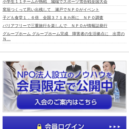
小学生１１チームが熱戦 城端でスポーツ雪合戦全国大会
窯垣つくって思い出残して 瀬戸でＮＰＯがイベント
子ども食堂１．６倍 全国３７１８カ所に ＮＰＯ調査
バリアフリーで三重旅行を楽しんで ＮＰＯが情報誌発行
グループホーム グループホーム完成 障害者の生活拠点に 出雲の
Ｎ…