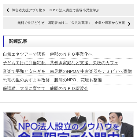
障害者支援アプリ驚き ＮＰＯ法人講座で富塚小児童学ぶ
無料で食品どうぞ 困窮者向けに「公共冷蔵庫」、企業や農家から支援
関連記事
自然エネツアーで誘客 伊那のＮＰＯ事業化へ
子ども向けに弁当宅配 共働き家庭など支援、矢板のカフェ
音楽で平和と安らぎを 南足柄のNPOが中古楽器をナミビアへ寄贈
恐竜の里のあずまや改修 勝浦のNPO、花壇も整備
保護猫、大切に育てて 盛岡のＮＰＯ譲渡会