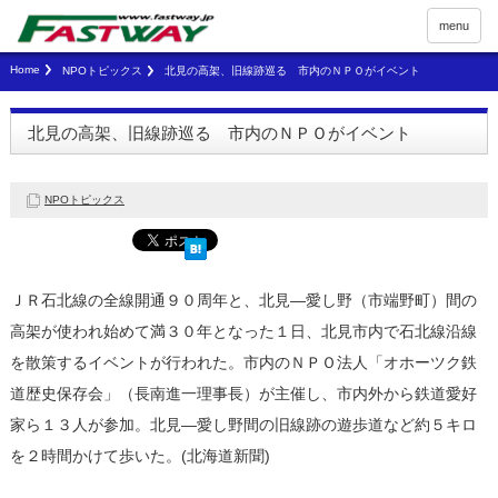
menu
Home
NPOトピックス
北見の高架、旧線跡巡る 市内のＮＰＯがイベント
北見の高架、旧線跡巡る 市内のＮＰＯがイベント
NPOトピックス
ＪＲ石北線の全線開通９０周年と、北見―愛し野（市端野町）間の
高架が使われ始めて満３０年となった１日、北見市内で石北線沿線
を散策するイベントが行われた。市内のＮＰＯ法人「オホーツク鉄
道歴史保存会」（長南進一理事長）が主催し、市内外から鉄道愛好
家ら１３人が参加。北見―愛し野間の旧線跡の遊歩道など約５キロ
を２時間かけて歩いた。(北海道新聞)