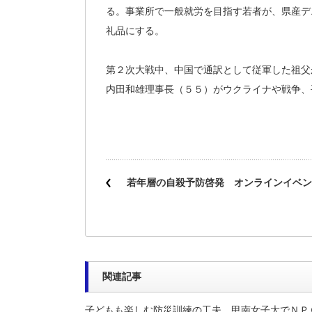
る。事業所で一般就労を目指す若者が、県産デ
礼品にする。
第２次大戦中、中国で通訳として従軍した祖父
内田和雄理事長（５５）がウクライナや戦争、
若年層の自殺予防啓発 オンラインイベン
関連記事
子どもも楽しむ防災訓練の工夫 甲南女子大でＮＰ