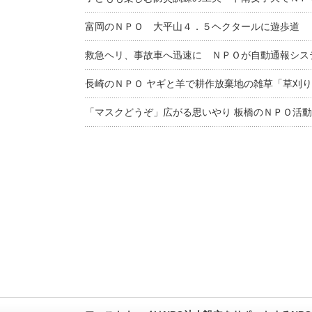
富岡のＮＰＯ 大平山４．５ヘクタールに遊歩道
救急ヘリ、事故車へ迅速に ＮＰＯが自動通報シス
長崎のＮＰＯ ヤギと羊で耕作放棄地の雑草「草刈
「マスクどうぞ」広がる思いやり 板橋のＮＰＯ活