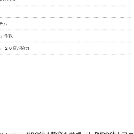
テム
り」作戦
動、２０店が協力