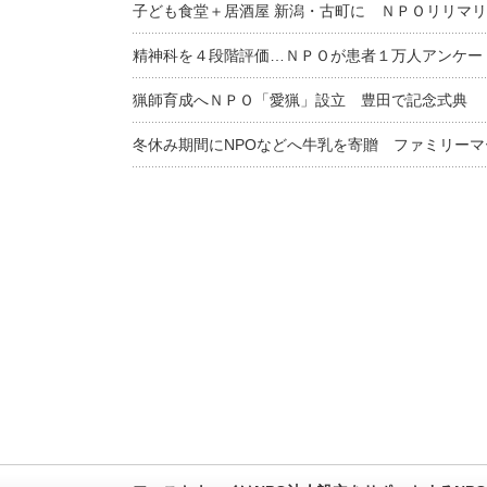
子ども食堂＋居酒屋 新潟・古町に ＮＰＯリリマ
精神科を４段階評価…ＮＰＯが患者１万人アンケー
猟師育成へＮＰＯ「愛猟」設立 豊田で記念式典
冬休み期間にNPOなどへ牛乳を寄贈 ファミリー