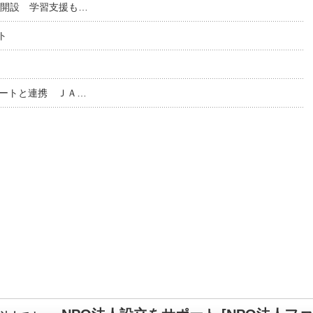
リ開設 学習支援も…
ト
マートと連携 ＪＡ…