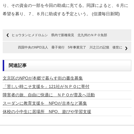
り、その資金の一部を今回の助成に充てる。同課によると、６月に
希望を募り、７、８月に助成する予定という。 (信濃毎日新聞)
ヒョウタンヒメドロムシ 県内で新種発見 北九州のＮＰＯ魚部
四国中央のNPO法人 冊子発行 5年事業完了 川之江の記憶 後世に
関連記事
文京区のNPOが本郷で暮らす街の書生募集
「苦しい時こそ支援を」121社がＮＰＯに寄付
障害者の旅、自由に快適に ＮＰＯが普及へ活動
スーダンに教育支援を NPOが古本など募集
休校の小中生に居場所 NPO、遊びや学習支援