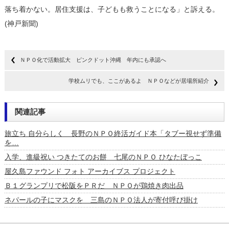
落ち着かない。居住支援は、子どもも救うことになる」と訴える。
(神戸新聞)
ＮＰＯ化で活動拡大 ピンクドット沖縄 年内にも承認へ
学校ムリでも、ここがあるよ ＮＰＯなどが居場所紹介
関連記事
旅立ち 自分らしく 長野のＮＰＯ終活ガイド本「タブー視せず準備
を…
入学、進級祝い つきたてのお餅 七尾のＮＰＯ ひなたぼっこ
屋久島ファウンド フォト アーカイブス プロジェクト
Ｂ１グランプリで松阪をＰＲだ ＮＰＯが鶏焼き肉出品
ネパールの子にマスクを 三島のＮＰＯ法人が寄付呼び掛け