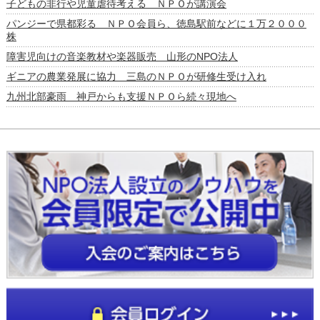
子どもの非行や児童虐待考える ＮＰＯが講演会
パンジーで県都彩る ＮＰＯ会員ら、徳島駅前などに１万２０００
株
障害児向けの音楽教材や楽器販売 山形のNPO法人
ギニアの農業発展に協力 三島のＮＰＯが研修生受け入れ
九州北部豪雨 神戸からも支援ＮＰＯら続々現地へ