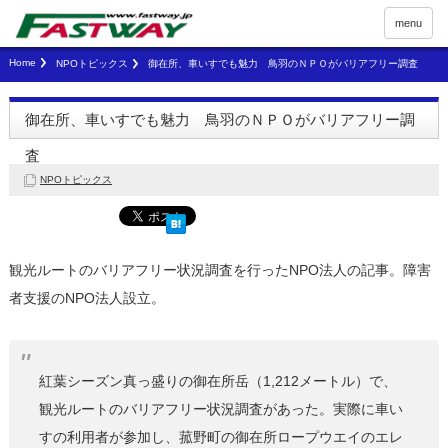
menu
Home
NPOトピックス
御在所、車いすでも魅力 鳥羽のＮＰＯがバリアフリー調査
御在所、車いすでも魅力 鳥羽のＮＰＯがバリアフリー調
査
NPOトピックス
観光ルートのバリアフリー状況調査を行ったNPO法人の記事。障害
者支援のNPO法人設立。
紅葉シーズン真っ盛りの御在所岳（1,212メートル）で、
観光ルートのバリアフリー状況調査があった。実際に車い
すの利用者が参加し、菰野町の御在所ロープウエイのエレ