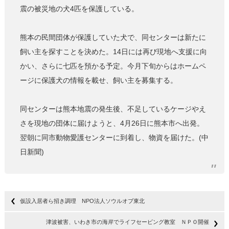
震の被災地の犬4匹を保護している。
熊本の民間団体が保護していた犬で、同センターは新たに
飼い主を探すことを決めた。14日には再び現地へ支援に向
かい、さらに七匹を預かる予定。今月下旬からはホームペ
ージに保護犬の情報を載せ、飼い主を募集する。
同センターは熊本地震の発生後、不足しているケージやえ
さを現地の団体に届けようと、4月26日に熊本市へ出発。
翌朝に同市動物愛護センターに到着し、物資を届けた。(中
日新聞)
仮設入居者ら招き調理 NPO法人ソウルオブ東北
津波被害、いわき市の海岸でライフセービング教室 ＮＰＯ開催