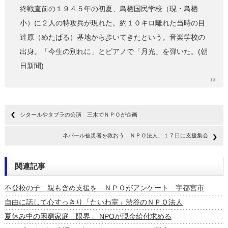
終戦直前の１９４５年の初夏、鳥栖国民学校（現・鳥栖
小）に２人の特攻兵が現れた。約１０キロ離れた当時の目
達原（めたばる）基地から歩いてきたという。音楽学校の
出身。「今生の別れに」とピアノで「月光」を弾いた。(朝
日新聞)
シタールやタブラの公演 三木でＮＰＯが企画
ネパール被災者を救おう ＮＰＯ法人、１７日に支援集会
関連記事
不登校の子 親も含め支援を ＮＰＯがアンケート 宇都宮市
自由に話して心すっきり「たいわ室」渋谷のＮＰＯ法人
夏休み中の困窮家庭「限界」 NPOが現金給付求める