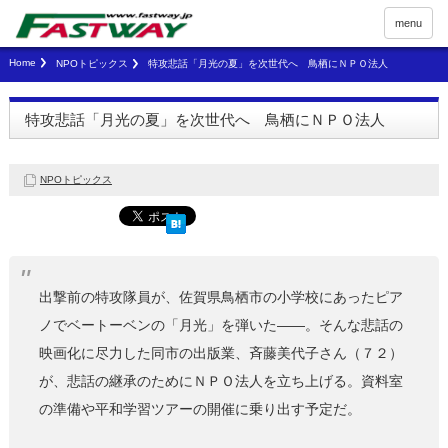
menu
Home
NPOトピックス
特攻悲話「月光の夏」を次世代へ 鳥栖にＮＰＯ法人
特攻悲話「月光の夏」を次世代へ 鳥栖にＮＰＯ法人
NPOトピックス
出撃前の特攻隊員が、佐賀県鳥栖市の小学校にあったピア
ノでベートーベンの「月光」を弾いた――。そんな悲話の
映画化に尽力した同市の出版業、斉藤美代子さん（７２）
が、悲話の継承のためにＮＰＯ法人を立ち上げる。資料室
の準備や平和学習ツアーの開催に乗り出す予定だ。